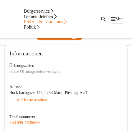
Musikverein Markt Piesting
Bürgerservice
Gemeindeleben
@musikverein-markt-piesting
Menü
Freizeit & Tourismus
Musikverein
Politik
In CITIES öffnen
Informationen
Öffnungszeiten
Keine Öffnungszeiten verfügbar
Adresse
Bocksbachgasse 122, 2753 Markt Piesting, AUT
Auf Karte ansehen
Telefonnummer
+43 699 12086066