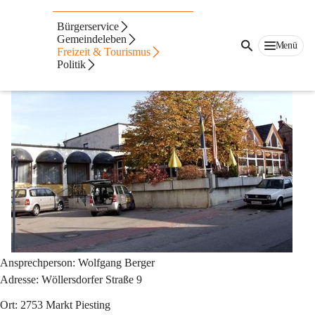
Auf dieser Seite
Bürgerservice
Gemeindeleben
Haus Biedermeier – Privatzimmer
Menü
Freizeit & Tourismus
Politik
Ansprechperson: Wolfgang Berger
Adresse: Wöllersdorfer Straße 9
Ort: 2753 Markt Piesting