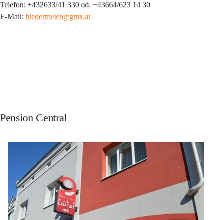
Telefon: +432633/41 330 od. +43664/623 14 30
E-Mail: 
biedermeier@gmx.at
Pension Central