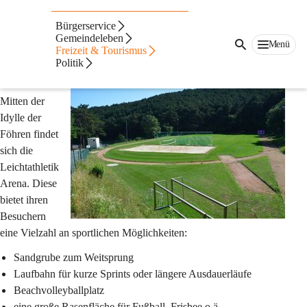
Auf dieser Seite
Bürgerservice
Gemeindeleben
Leichtathletik Arena
Menü
Freizeit & Tourismus
Politik
Ebenfalls in 
Mitten der 
Idylle der 
Föhren findet 
sich die 
Leichtathletik 
Arena. Diese 
bietet ihren 
Besuchern 
eine Vielzahl an sportlichen Möglichkeiten:
Sandgrube zum Weitsprung
Laufbahn für kurze Sprints oder längere Ausdauerläufe
Beachvolleyballplatz
eine große Rasenfläche für Fußball, Frisbee o.ä.