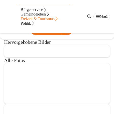
Pfarramt
Bürgerservice
Gemeindeleben
@pfarramt
Menü
Freizeit & Tourismus
Pfarre
Politik
In CITIES öffnen
Hervorgehobene Bilder
Alle Fotos