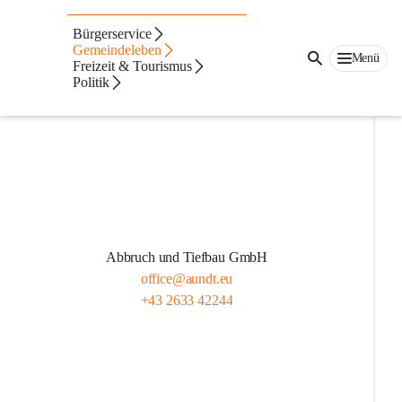
Firmen A-Z
Bürgerservice
Das blaue Gutscheinsymbol zeigt an, ob
Gemeindeleben
Menü
Freizeit & Tourismus
Piesting-Gutscheine angenommen werden
Politik
Abbruch und Tiefbau GmbH
office@aundt.eu
+43 2633 42244