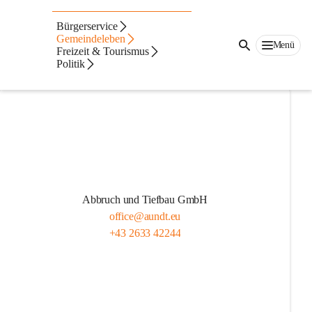
Firmen A-Z
Bürgerservice
Das blaue Gutscheinsymbol zeigt an, ob
Gemeindeleben
Menü
Freizeit & Tourismus
Piesting-Gutscheine angenommen werden
Politik
Abbruch und Tiefbau GmbH
office@aundt.eu
+43 2633 42244