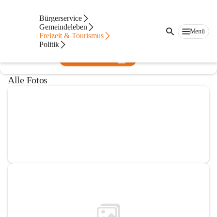
Musikverein Markt Piesting
Bürgerservice
Gemeindeleben
@musikverein-markt-piesting
Menü
Freizeit & Tourismus
Musikverein
Politik
In CITIES öffnen
Alle Fotos